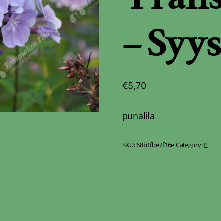
– Syy
€
5,70
punalila
SKU:
68b1fbe7f16e
Category:
P