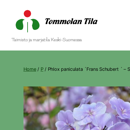
Tommolan
Taimisto ja marjatila Keski-Suomessa
Tila
Home
/
P
/ Phlox paniculata ´Frans Schubert ´ – 