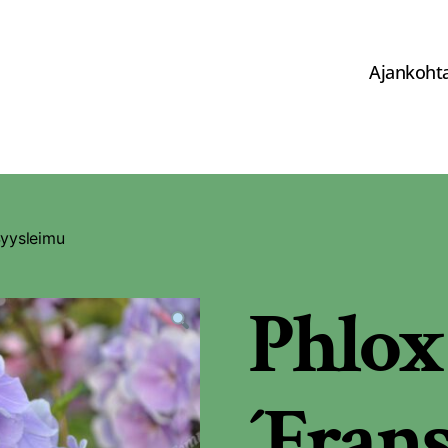
Ajankohta
Syysleimu
Phlox
´Frans