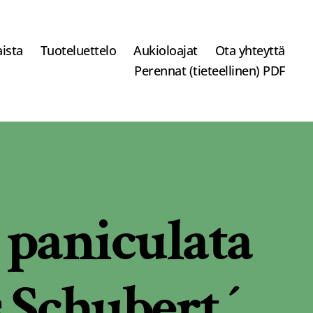
ista
Tuoteluettelo
Aukioloajat
Ota yhteyttä
Perennat (tieteellinen) PDF
 paniculata
 Schubert ´