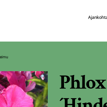
Ajankohta
leimu
Phlox
´Hind