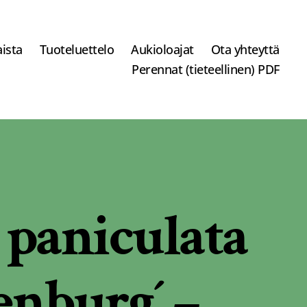
ista
Tuoteluettelo
Aukioloajat
Ota yhteyttä
Perennat (tieteellinen) PDF
 paniculata
enburg´ –