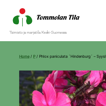
Tommolan
Taimisto ja marjatila Keski-Suomessa
Tila
Home
/
P
/ Phlox paniculata ´Hindenburg´ – Syys