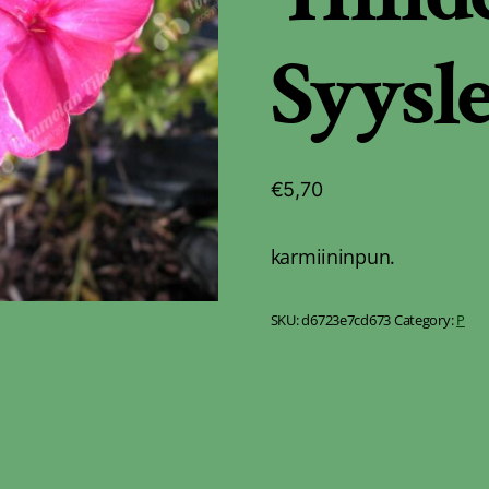
Syysl
€
5,70
karmiininpun.
SKU:
d6723e7cd673
Category:
P