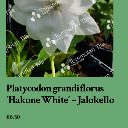
Platycodon grandiflorus
´Hakone White´ – Jalokello
€
6,50