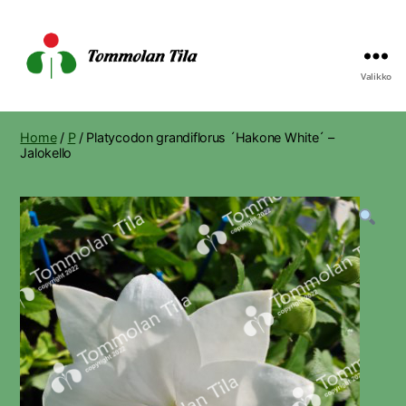
Valikko
Tommolan
Tila
Home
/
P
/ Platycodon grandiflorus ´Hakone White´ –
Jalokello