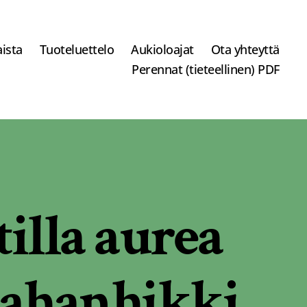
ista
Tuoteluettelo
Aukioloajat
Ota yhteyttä
Perennat (tieteellinen) PDF
illa aurea
tahanhikki