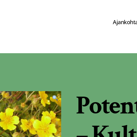
Ajankohta
Potent
– Kul