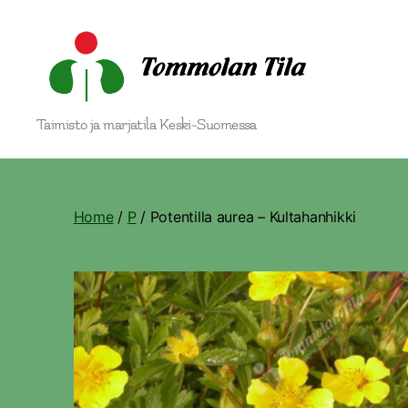
Tommolan
Taimisto ja marjatila Keski-Suomessa
Tila
Home
/
P
/ Potentilla aurea – Kultahanhikki