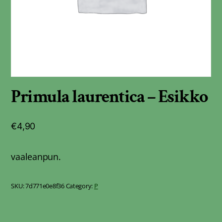
Primula laurentica – Esikko
€
4,90
vaaleanpun.
SKU:
7d771e0e8f36
Category:
P