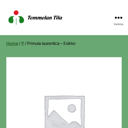
Valikko
Tommolan
Tila
Home
/
P
/ Primula laurentica – Esikko