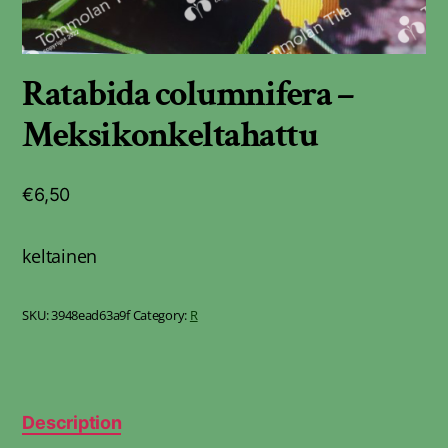
Ratabida columnifera –
Meksikonkeltahattu
€
6,50
keltainen
SKU:
3948ead63a9f
Category:
R
Description