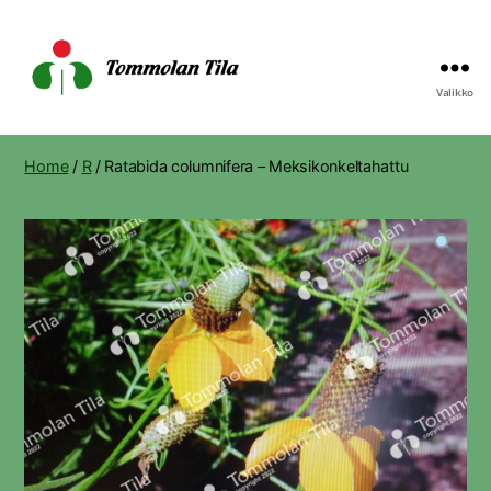
Valikko
Tommolan
Tila
Home
/
R
/ Ratabida columnifera – Meksikonkeltahattu