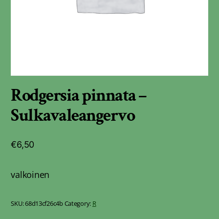
Rodgersia pinnata –
Sulkavaleangervo
€
6,50
valkoinen
SKU:
68d13cf26c4b
Category:
R