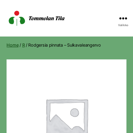
Valikko
Tommolan
Tila
Home
/
R
/ Rodgersia pinnata – Sulkavaleangervo