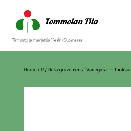
Tommolan
Taimisto ja marjatila Keski-Suomessa
Tila
Home
/
R
/ Ruta graveolens ´Variegata´ – Tuoksu