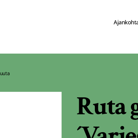
Ajankohta
ruuta
Ruta 
´Varie