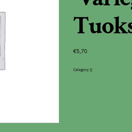
Tuok
€
5,70
Category:
R