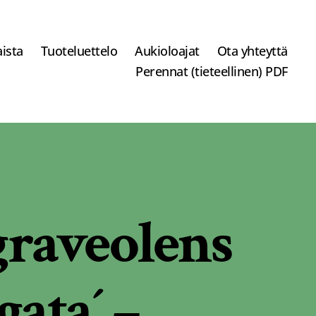
ista
Tuoteluettelo
Aukioloajat
Ota yhteyttä
Perennat (tieteellinen) PDF
graveolens
gata´ –