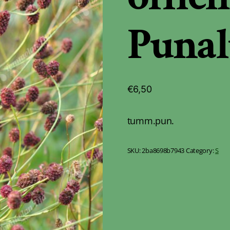
Punal
€
6,50
tumm.pun.
SKU:
2ba8698b7943
Category:
S