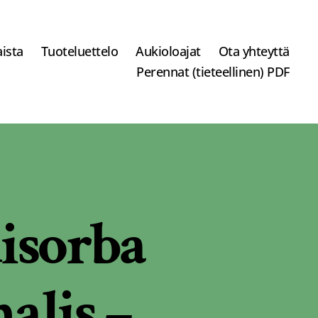
ista
Tuoteluettelo
Aukioloajat
Ota yhteyttä
Perennat (tieteellinen) PDF
isorba
nalis –