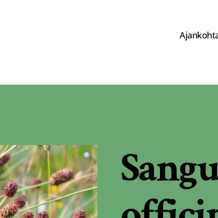
Ajankohta
Sangu
offici