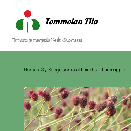
Tommolan
Taimisto ja marjatila Keski-Suomessa
Tila
Home
/
S
/ Sanguisorba officinalis – Punaluppio