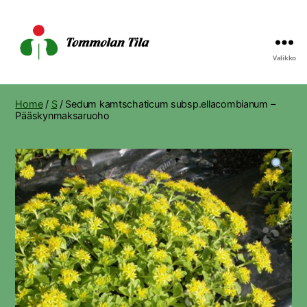
Valikko
Tommolan
Tila
Home
/
S
/ Sedum kamtschaticum subsp.ellacombianum –
Pääskynmaksaruoho