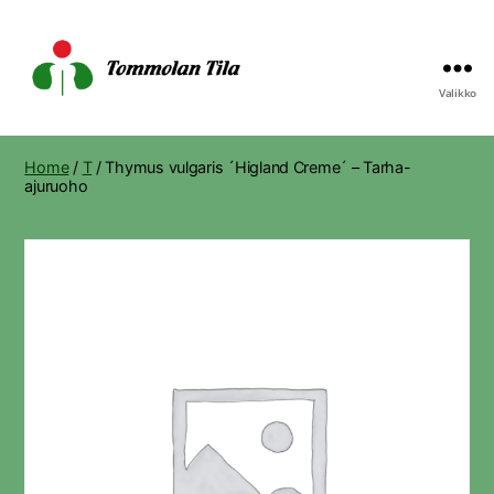
Valikko
Tommolan
Tila
Home
/
T
/ Thymus vulgaris ´Higland Creme´ – Tarha-
ajuruoho