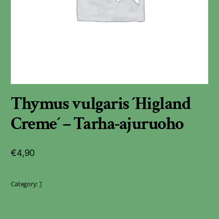
Thymus vulgaris ´Higland
Creme´ – Tarha-ajuruoho
€
4,90
Category:
T