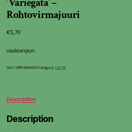
´Variegata´ –
Rohtovirmajuuri
€
5,70
vaaleanpun.
SKU:
59f51fd69374
Category:
U-V-W
Description
Description