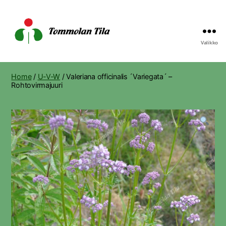
Valikko
Tommolan
Tila
Home
/
U-V-W
/ Valeriana officinalis ´Variegata´ –
Rohtovirmajuuri