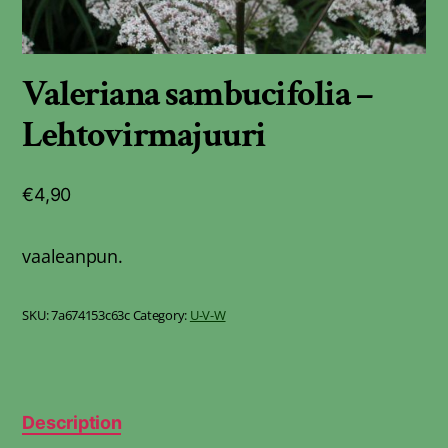
Valeriana sambucifolia –
Lehtovirmajuuri
€
4,90
vaaleanpun.
SKU:
7a674153c63c
Category:
U-V-W
Description