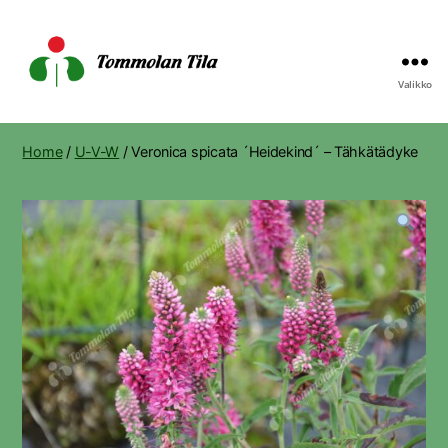
Valikko
Tommolan
Tila
Home
/
U-V-W
/ Veronica spicata ´Heidekind´ – Tähkätädyke