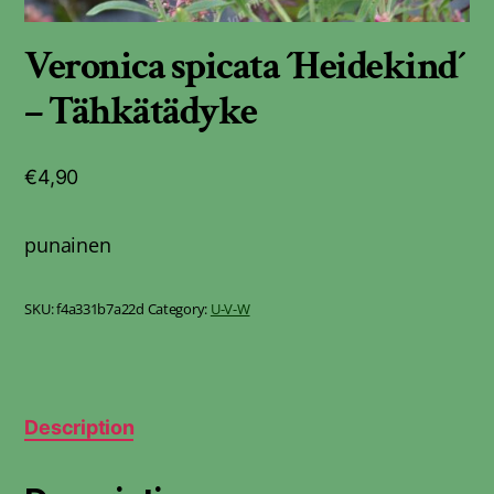
Veronica spicata ´Heidekind´
– Tähkätädyke
€
4,90
punainen
SKU:
f4a331b7a22d
Category:
U-V-W
Description