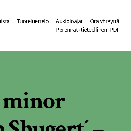
ista
Tuoteluettelo
Aukioloajat
Ota yhteyttä
Perennat (tieteellinen) PDF
 minor
 Shugert´ –