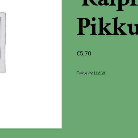
Pikku
€
5,70
Category:
U-V-W