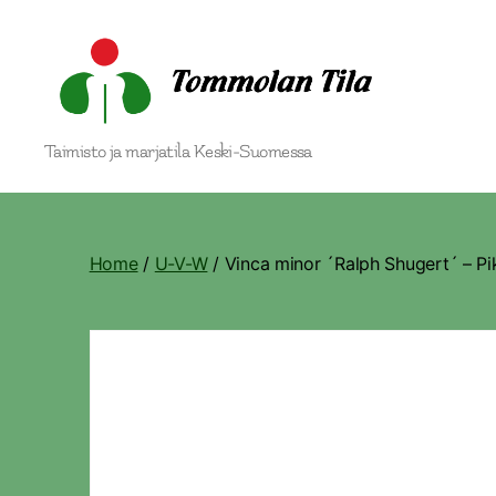
Tommolan
Taimisto ja marjatila Keski-Suomessa
Tila
Home
/
U-V-W
/ Vinca minor ´Ralph Shugert´ – Pi