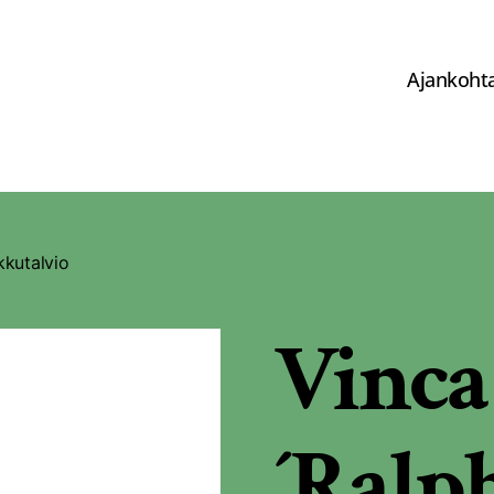
Ajankohta
kkutalvio
Vinca
´Ralph