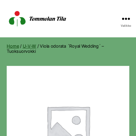
Valikko
Tommolan
Tila
Home
/
U-V-W
/ Viola odorata ´Royal Wedding´ –
Tuoksuorvokki