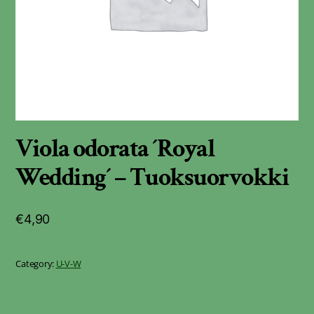
Viola odorata ´Royal
Wedding´ – Tuoksuorvokki
€
4,90
Category:
U-V-W