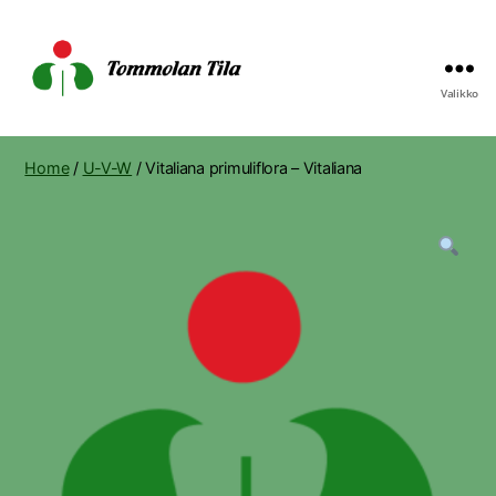
Valikko
Tommolan
Tila
Home
/
U-V-W
/ Vitaliana primuliflora – Vitaliana