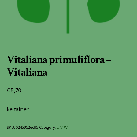
Vitaliana primuliflora –
Vitaliana
€
5,70
keltainen
SKU:
0245952ecff5
Category:
U-V-W