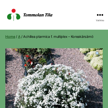
Valikko
Tommolan
Tila
Home
/
A
/ Achillea ptarmica f. multiplex – Koreakärsämö