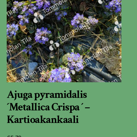
Ajuga pyramidalis
´Metallica Crispa ´ –
Kartioakankaali