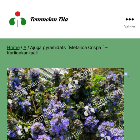
Valikko
Tommolan
Tila
Home
/
A
/ Ajuga pyramidalis ´Metallica Crispa ´ –
Kartioakankaali