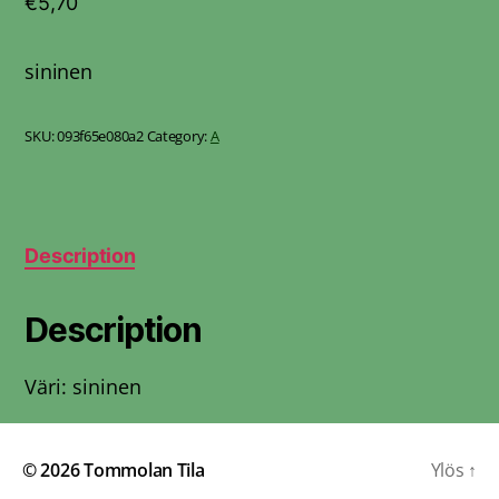
€
5,70
sininen
SKU:
093f65e080a2
Category:
A
Description
Description
Väri: sininen
© 2026
Tommolan Tila
Ylös
↑