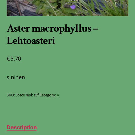
Aster macrophyllus –
Lehtoasteri
€
5,70
sininen
SKU:
3cec07e9ba5f
Category:
A
Description