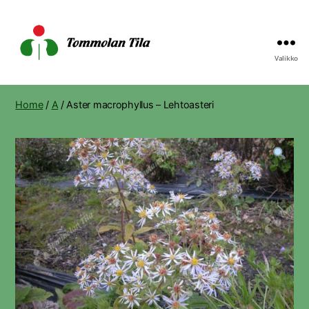
Valikko
Tommolan
Tila
Home
/
A
/ Aster macrophyllus – Lehtoasteri