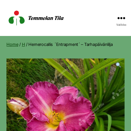
Valikko
Tommolan
Tila
Home
/
H
/ Hemerocallis ´Entrapment´ – Tarhapäivänlilja