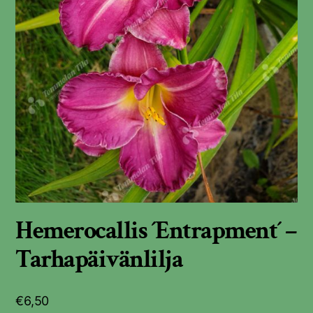
Hemerocallis ´Entrapment´ –
Tarhapäivänlilja
€
6,50