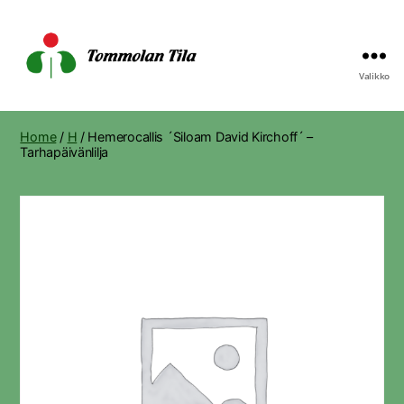
Valikko
Tommolan
Tila
Home
/
H
/ Hemerocallis ´Siloam David Kirchoff´ –
Tarhapäivänlilja