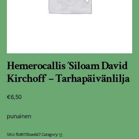
Hemerocallis ´Siloam David
Kirchoff´ – Tarhapäivänlilja
€
6,50
punainen
SKU:
fb89705ae6d7
Category:
H