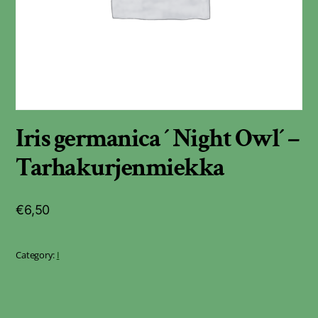
Iris germanica ´ Night Owl´ –
Tarhakurjenmiekka
€
6,50
Category:
I