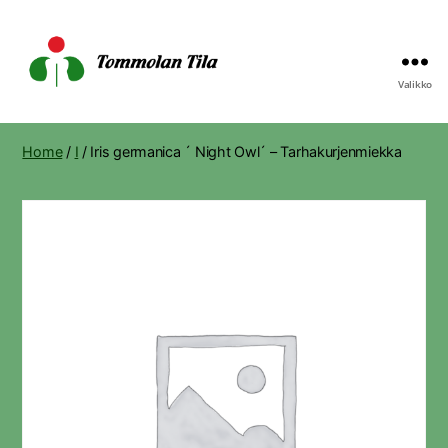
Valikko
Tommolan
Tila
Home
/
I
/ Iris germanica ´ Night Owl´ – Tarhakurjenmiekka