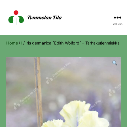
Valikko
Tommolan
Tila
Home
/
I
/ Iris germanica ´Edith Wolford´ – Tarhakurjenmiekka