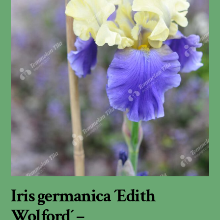
Iris germanica ´Edith
Wolford´ –