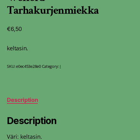
Tarhakurjenmiekka
€
6,50
keltasin.
SKU:
e0ec453e28e0
Category:
I
Description
Description
Väri: keltasin.