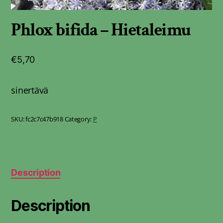
Phlox bifida – Hietaleimu
€
5,70
sinertävä
SKU:
fc2c7c47b918
Category:
P
Description
Description