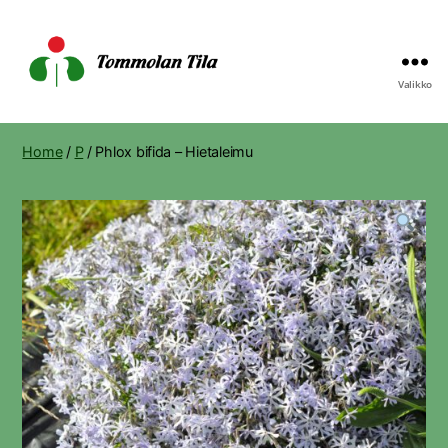
Valikko
Tommolan
Tila
Home
/
P
/ Phlox bifida – Hietaleimu