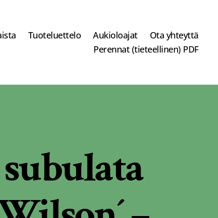
ista
Tuoteluettelo
Aukioloajat
Ota yhteyttä
Perennat (tieteellinen) PDF
 subulata
 Wilson´ –