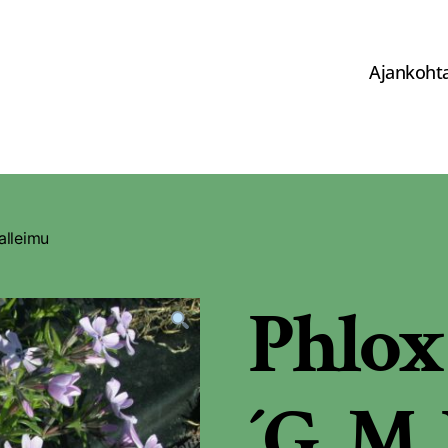
Ajankohta
alleimu
Phlox
´G. M.