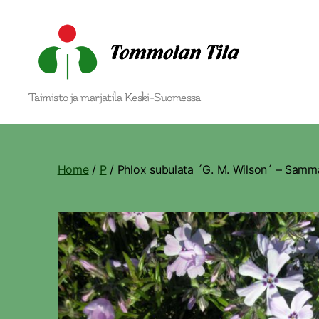
Tommolan
Taimisto ja marjatila Keski-Suomessa
Tila
Home
/
P
/ Phlox subulata ´G. M. Wilson´ – Samm