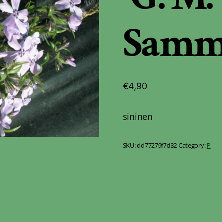
Samm
€
4,90
sininen
SKU:
dd77279f7d32
Category:
P