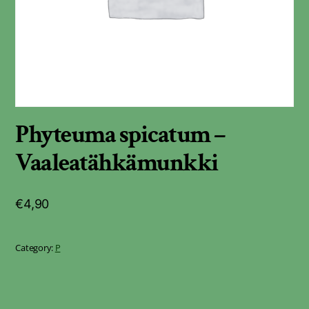
Phyteuma spicatum –
Vaaleatähkämunkki
€
4,90
Category:
P