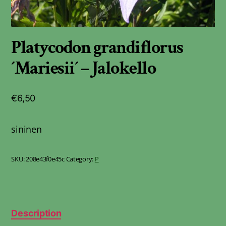
Platycodon grandiflorus
´Mariesii´ – Jalokello
€
6,50
sininen
SKU:
208e43f0e45c
Category:
P
Description