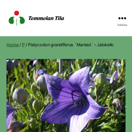
Valikko
Tommolan
Tila
Home
/
P
/ Platycodon grandiflorus ´Mariesii´ – Jalokello