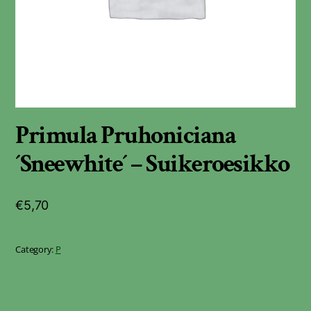
Primula Pruhoniciana
´Sneewhite´ – Suikeroesikko
€
5,70
Category:
P