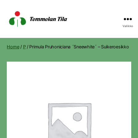
Valikko
Tommolan
Tila
Home
/
P
/ Primula Pruhoniciana ´Sneewhite´ – Suikeroesikko