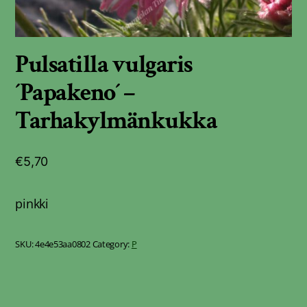
Pulsatilla vulgaris
´Papakeno´ –
Tarhakylmänkukka
€
5,70
pinkki
SKU:
4e4e53aa0802
Category:
P