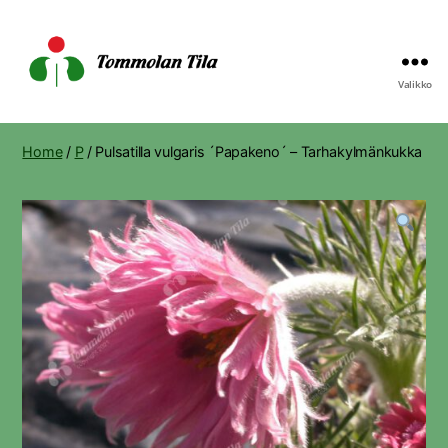
Valikko
Tommolan
Tila
Home
/
P
/ Pulsatilla vulgaris ´Papakeno´ – Tarhakylmänkukka