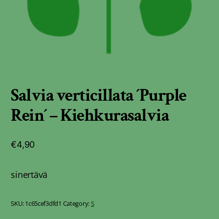
Salvia verticillata ´Purple
Rein´ – Kiehkurasalvia
€
4,90
sinertävä
SKU:
1c65cef3dfd1
Category:
S