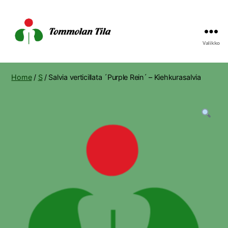
Valikko
Tommolan
Tila
Home
/
S
/ Salvia verticillata ´Purple Rein´ – Kiehkurasalvia