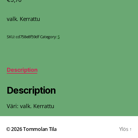
valk. Kerrattu
SKU:
cd758e8f59df
Category:
S
Description
Description
Väri: valk. Kerrattu
© 2026
Tommolan Tila
Ylös
↑