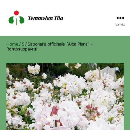
Valikko
Tommolan
Tila
Home
/
S
/ Saponaria officinalis ´Alba Plena´ –
Rohtosuopayrtti