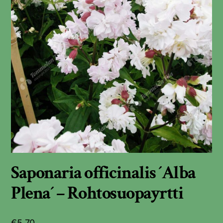
Saponaria officinalis ´Alba
Plena´ – Rohtosuopayrtti
€
5,70