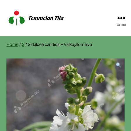
Valikko
Tommolan
Tila
Home
/
S
/ Sidalcea candida – Valkojalomalva