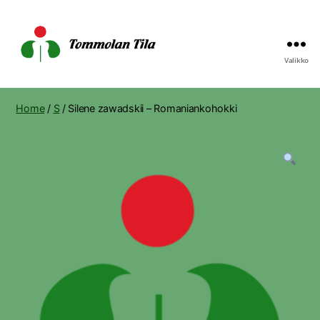
Valikko
Tommolan
Tila
Home
/
S
/ Silene zawadskii – Romaniankohokki