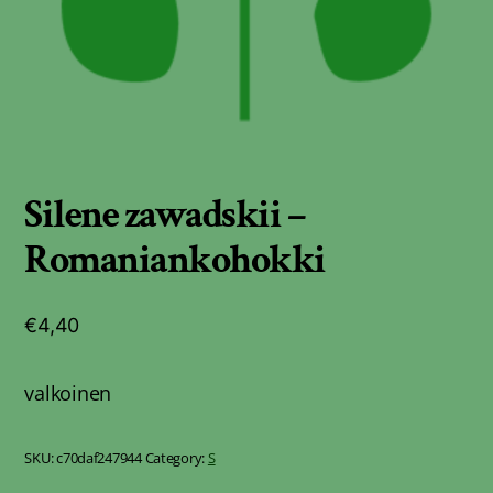
Silene zawadskii –
Romaniankohokki
€
4,40
valkoinen
SKU:
c70daf247944
Category:
S