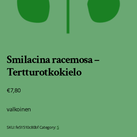
Smilacina racemosa –
Tertturotkokielo
€
7,80
valkoinen
SKU:
fe51510c80bf
Category:
S