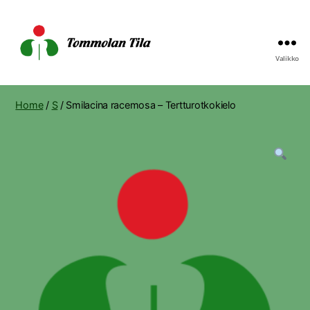
Valikko
Tommolan
Tila
Home
/
S
/ Smilacina racemosa – Tertturotkokielo