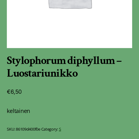
Stylophorum diphyllum –
Luostariunikko
€
6,50
keltainen
SKU:
86109d400f0e
Category:
S