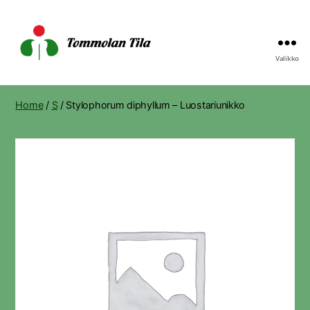
Valikko
Tommolan
Tila
Home
/
S
/ Stylophorum diphyllum – Luostariunikko