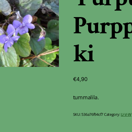
Purp
ki
€
4,90
tummalila.
SKU:
536a76f94cf7
Category:
U-V-W