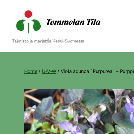
Tommolan
Taimisto ja marjatila Keski-Suomessa
Tila
Home
/
U-V-W
/ Viola adunca ´Purpurea´ – Purpp