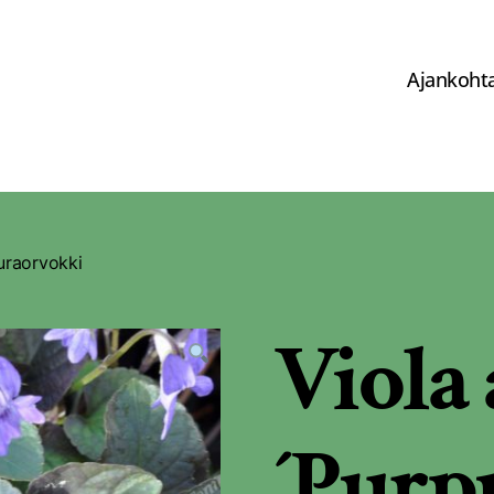
Ajankohta
uraorvokki
Viola
´Purpu