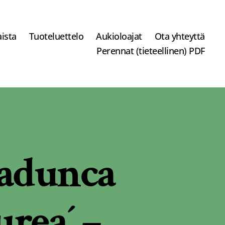
ista
Tuoteluettelo
Aukioloajat
Ota yhteyttä
Perennat (tieteellinen) PDF
 adunca
rea´ –