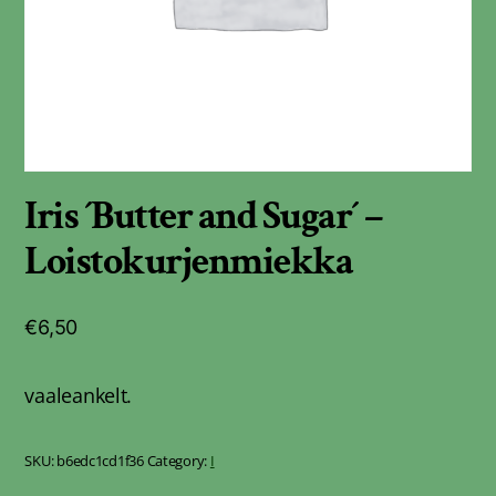
Iris ´Butter and Sugar´ –
Loistokurjenmiekka
€
6,50
vaaleankelt.
SKU:
b6edc1cd1f36
Category:
I