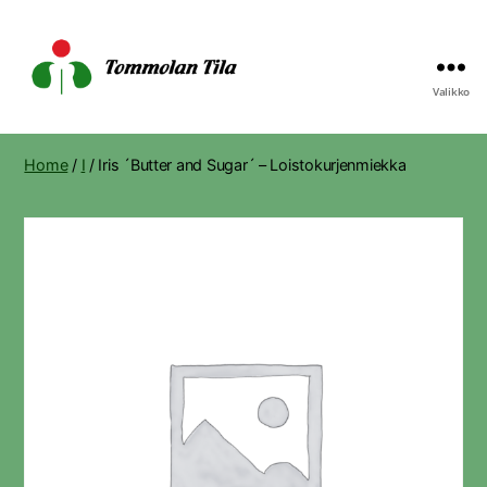
Valikko
Tommolan
Tila
Home
/
I
/ Iris ´Butter and Sugar´ – Loistokurjenmiekka